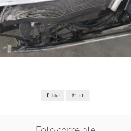

Like

+1
Foto correlate