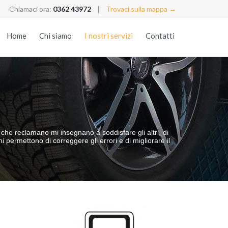
Chiamaci ora:
0362 43972
|
Trovaci sulla mappa →
Skip
Home
Chi siamo
I nostri servizi
Contatti
to
content
che reclamano mi insegnano a soddisfare gli altri, di
rmettono di correggere gli errori e di migliorare il