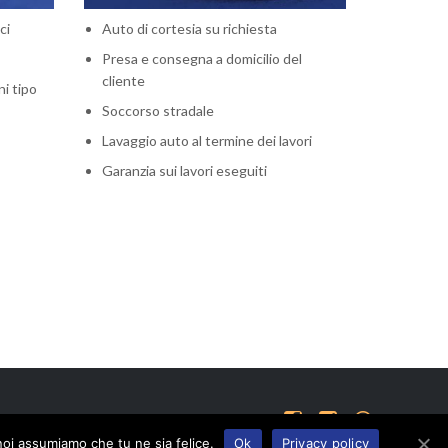
ci
Auto di cortesia su richiesta
Presa e consegna a domicilio del
cliente
ni tipo
Soccorso stradale
Lavaggio auto al termine dei lavori
Garanzia sui lavori eseguiti



 noi assumiamo che tu ne sia felice.
Ok
Privacy policy