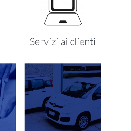
Servizi ai clienti
e
Coccoliamo i nostri clienti
Cura dei dettagli
Servizio di qualità