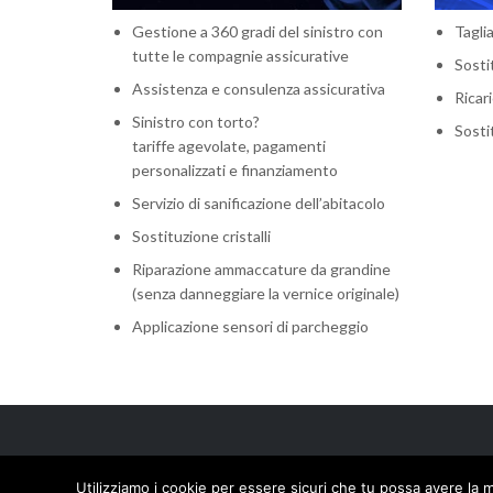
Gestione a 360 gradi del sinistro con
Tagli
tutte le compagnie assicurative
Sosti
Assistenza e consulenza assicurativa
Ricar
Sinistro con torto?
Sosti
tariffe agevolate, pagamenti
personalizzati e finanziamento
Servizio di sanificazione dell’abitacolo
Sostituzione cristalli
Riparazione ammaccature da grandine
(senza danneggiare la vernice originale)
Applicazione sensori di parcheggio
© 2020 Eurocar - Tutti i diritti riservati
Utilizziamo i cookie per essere sicuri che tu possa avere la m