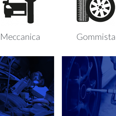
Meccanica
Gommista
Lorem ipsum dolor sit amet,
Pneumatici delle migliori march
consectetur adipiscing elit.
Gestione estate/inverno
Cura dei cerchi in lega